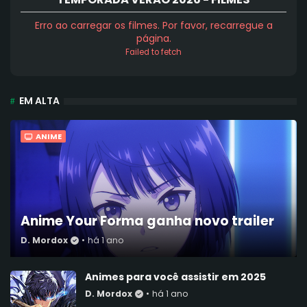
Erro ao carregar os filmes. Por favor, recarregue a
página.
Failed to fetch
EM ALTA
ANIME
Anime Your Forma ganha novo trailer
D. Mordox
•
há 1 ano
Animes para você assistir em 2025
D. Mordox
•
há 1 ano