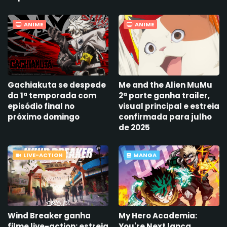
ANIME
ANIME
Gachiakuta se despede
Me and the Alien MuMu
da 1ª temporada com
2ª parte ganha trailer,
episódio final no
visual principal e estreia
próximo domingo
confirmada para julho
de 2025
LIVE-ACTION
MANGA
Wind Breaker ganha
My Hero Academia:
filme live-action: estreia
You're Next lança