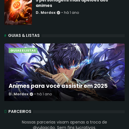
animes
D. Mordox
•
há 1 ano
GUIAS & LISTAS
GUIAS E LISTAS
Animes para você assistir em 2025
D. Mordox
•
há 1 ano
PARCEIROS
Nossas parcerias visam apenas a troca de
divulgação. Sem fins lucrativos.