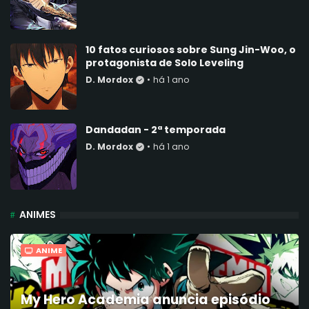
10 fatos curiosos sobre Sung Jin-Woo, o
protagonista de Solo Leveling
D. Mordox
•
há 1 ano
Dandadan - 2ª temporada
D. Mordox
•
há 1 ano
ANIMES
ANIME
My Hero Academia anuncia episódio