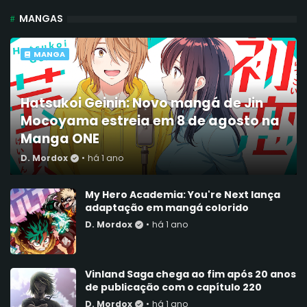
MANGAS
MANGA
Hatsukoi Geinin: Novo mangá de Jin
Mocoyama estreia em 8 de agosto na
Manga ONE
D. Mordox
•
há 1 ano
My Hero Academia: You're Next lança
adaptação em mangá colorido
D. Mordox
•
há 1 ano
Vinland Saga chega ao fim após 20 anos
de publicação com o capítulo 220
D. Mordox
•
há 1 ano