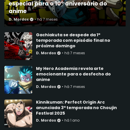
especial para o 10º aniversário do
anime
D. Mordox
•
há 7 meses
Gachiakuta se despede da 1ª
temporada com episódio final no
próximo domingo
D. Mordox
•
há 7 meses
My Hero Academia revela arte
emocionante para o desfecho do
anime
D. Mordox
•
há 7 meses
Kinnikuman: Perfect Origin Arc
anunciada 3ª temporada no Choujin
Festival 2025
D. Mordox
•
há 1 ano