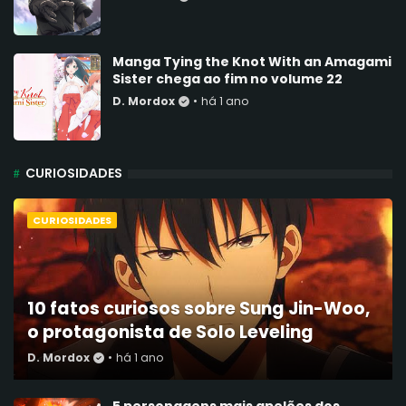
Manga Tying the Knot With an Amagami
Sister chega ao fim no volume 22
D. Mordox
•
há 1 ano
CURIOSIDADES
CURIOSIDADES
10 fatos curiosos sobre Sung Jin-Woo,
o protagonista de Solo Leveling
D. Mordox
•
há 1 ano
5 personagens mais apelões dos