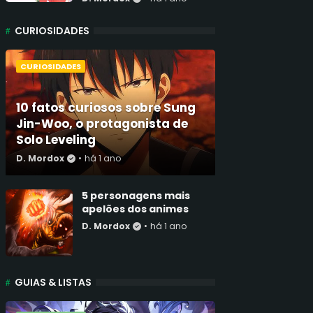
CURIOSIDADES
CURIOSIDADES
10 fatos curiosos sobre Sung
Jin-Woo, o protagonista de
Solo Leveling
D. Mordox
•
há 1 ano
5 personagens mais
apelões dos animes
D. Mordox
•
há 1 ano
GUIAS & LISTAS