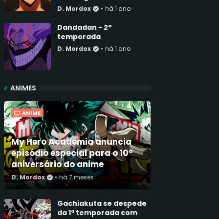
D. Mordox
•
há 1 ano
Dandadan - 2ª
temporada
D. Mordox
•
há 1 ano
ANIMES
ANIME
My Hero Academia anuncia
episódio especial para o 10º
aniversário do anime
D. Mordox
•
há 7 meses
Gachiakuta se despede
da 1ª temporada com