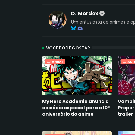
D. Mordox
Um entusiasta de animes e ap
VOCÊ PODE GOSTAR
ANIME
ANI
My Hero Academia anuncia
Vampir
episódio especial para o 10º
Proper
aniversário do anime
trailer