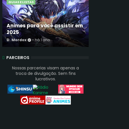
GUIAS E LISTAS
Animes para você assistir em
2025
D. Mordox
•
há 1 ano
PARCEIROS
Nossas parcerias visam apenas a
troca de divulgação. Sem fins
lucrativos.