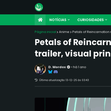
NOTÍCIAS
CURIOSIDADES
Página inicial
Anime
Petals of Reincarnation 
Petals of Reincar
trailer, visual pri
D. Mordox
•
há 1 ano
Última atualização:
13-12-25 às 03:43