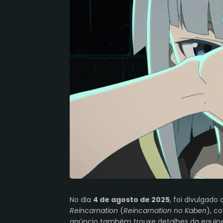
No dia
4 de agosto de 2025
, foi divulgado 
Reincarnation
(
Reincarnation no Kaben
), c
anúncio também trouxe detalhes da equipe 