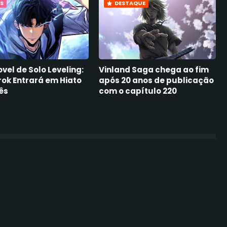
S
DESTAQUE
vel de Solo Leveling:
Vinland Saga chega ao fim
ok Entrará em Hiato
após 20 anos de publicação
Mês
com o capítulo 220