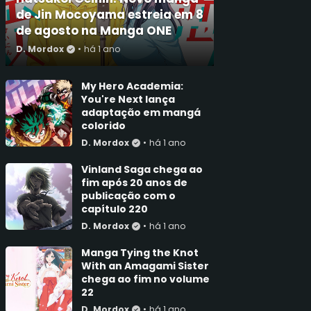
de Jin Mocoyama estreia em 8
de agosto na Manga ONE
D. Mordox
•
há 1 ano
My Hero Academia:
You're Next lança
adaptação em mangá
colorido
D. Mordox
•
há 1 ano
Vinland Saga chega ao
fim após 20 anos de
publicação com o
capítulo 220
D. Mordox
•
há 1 ano
Manga Tying the Knot
With an Amagami Sister
chega ao fim no volume
22
D. Mordox
•
há 1 ano