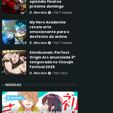
episódio final no
próximo domingo
D. Mordox
•
há 7 meses
My Hero Academia
revela arte
emocionante para o
desfecho do anime
D. Mordox
•
há 7 meses
Kinnikuman: Perfect
Origin Arc anunciada 3ª
temporada no Choujin
Festival 2025
D. Mordox
•
há 1 ano
MANGAS
MANGA
Hatsukoi Geinin: Novo mangá