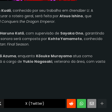
 Kudō
, conhecido por seu trabalho em
Grendizer U
. A
urar o roteiro geral, será feita por
Atsuo Ishino
, que
 Conquers the Dragon Emperor
.
Haruno Katō
, com
supervisão de
Sayaka Ono
, garantindo
a sonora
será composta por
Kohta Yamamoto
, conhecido
tan: Final Season
.
ō Azuma
, enquanto
Kōsuke Murayama
atua como
á a cargo de
Yukio Nagasaki
, veterano da área, com vasta
X (Twitter)