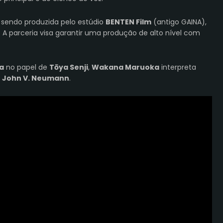
 sendo produzida pelo estúdio
BENTEN Film
(antigo GAINA),
. A parceria visa garantir uma produção de alto nível com
a
no papel de
Tōya Senji
,
Wakana Maruoka
interpreta
a
John V. Neumann
.