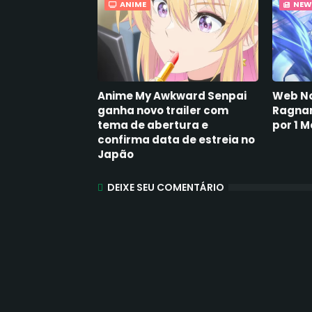
ANIME
NEW
Anime My Awkward Senpai
Web No
ganha novo trailer com
Ragnar
tema de abertura e
por 1 
confirma data de estreia no
Japão
DEIXE SEU COMENTÁRIO