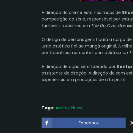
A
direção
do anime está nas mãos de
Shun
composição da série
, responsável por estrut
também trabalhou em
The Do‑Over Damsel
O
design de personagens
ficará a cargo de
uma estética fiel ao mangá original. A
trilh
por trabalhos marcantes como
Attack on Ti
A
direção de ação
será liderada por
Kentar
assistente de direção
. A
direção de som
est
experiência em produções de alto perfil.
Tags:
Anime
News
Facebook