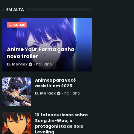
EM ALTA
ANIME
Anime Your Forma ganha
novo trailer
D. Mordox
•
há 1 ano
Animes para você
assistir em 2025
D. Mordox
•
há 1 ano
10 fatos curiosos sobre
Sung Jin-Woo, o
protagonista de Solo
Leveling