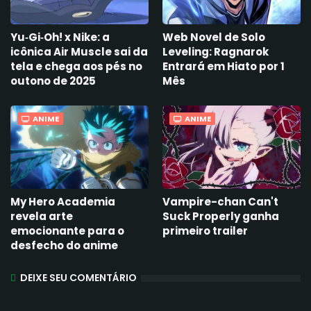
Yu‑Gi‑Oh! x Nike: a
Web Novel de Solo
icônica Air Muscle sai da
Leveling: Ragnarok
tela e chega aos pés no
Entrará em Hiato por 1
outono de 2025
Mês
ANIME
ANIME
My Hero Academia
Vampire-chan Can't
revela arte
Suck Properly ganha
emocionante para o
primeiro trailer
desfecho do anime
DEIXE SEU COMENTÁRIO