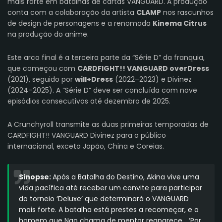
mais forte em batalhas de cartas VANGUARD. A produção
conta com a colaboração da artista
CLAMP
nos rascunhos
de design de personagens e a renomada
Kinema Citrus
na produção do anime.
Este arco final é a terceira parte da “Série D” da franquia,
que começou com
CARDFIGHT!! VANGUARD overDress
(2021), seguido por
will+Dress
(2022–2023) e Divinez
(2024–2025). A “Série D” deve ser concluída com nove
episódios consecutivos até dezembro de 2025.
A Crunchyroll transmite as duas primeiras temporadas de
CARDFIGHT!! VANGUARD Divinez para o público
internacional, exceto Japão, China e Coreias.
Sinopse:
Após a Batalha do Destino, Akina vive uma
vida pacífica até receber um convite para participar
do torneio ‘Deluxe’ que determinará o VANGUARD
mais forte. A batalha está prestes a recomeçar, e o
homem que Nao chama de mentor reaparece… ‘Por