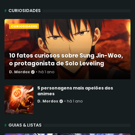
CURIOSIDADES
CURIOSIDADES
10 fatos curiosos sobre Sung Jin-Woo,
o protagonista de Solo Leveling
D. Mordox
•
há 1 ano
5 personagens mais apelões dos
animes
D. Mordox
•
há 1 ano
GUIAS & LISTAS