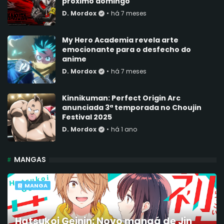
próximo domingo
D. Mordox
•
há 7 meses
My Hero Academia revela arte
emocionante para o desfecho do
anime
D. Mordox
•
há 7 meses
Kinnikuman: Perfect Origin Arc
anunciada 3ª temporada no Choujin
Festival 2025
D. Mordox
•
há 1 ano
MANGAS
MANGA
Hatsukoi Geinin: Novo mangá de Jin