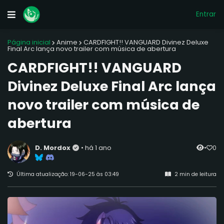
Entrar
Página inicial
Anime
CARDFIGHT!! VANGUARD Divinez Deluxe
Final Arc lança novo trailer com música de abertura
CARDFIGHT!! VANGUARD
Divinez Deluxe Final Arc lança
novo trailer com música de
abertura
D. Mordox
•
há 1 ano
•
0
Última atualização:
19-06-25 às 03:49
2 min de leitura