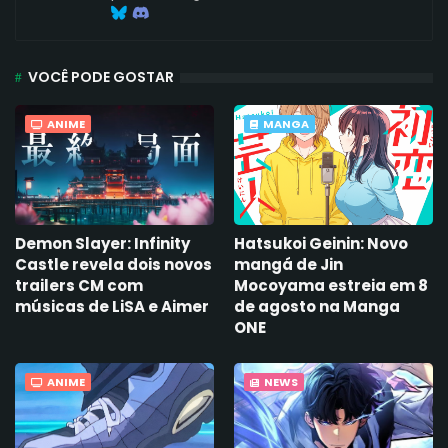
VOCÊ PODE GOSTAR
ANIME
MANGA
Demon Slayer: Infinity
Hatsukoi Geinin: Novo
Castle revela dois novos
mangá de Jin
trailers CM com
Mocoyama estreia em 8
músicas de LiSA e Aimer
de agosto na Manga
ONE
ANIME
NEWS