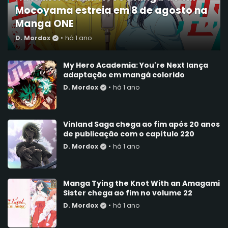
Mocoyama estreia em 8 de agosto na
Manga ONE
D. Mordox
•
há 1 ano
My Hero Academia: You're Next lança
adaptação em mangá colorido
D. Mordox
•
há 1 ano
Vinland Saga chega ao fim após 20 anos
de publicação com o capítulo 220
D. Mordox
•
há 1 ano
Manga Tying the Knot With an Amagami
Sister chega ao fim no volume 22
D. Mordox
•
há 1 ano