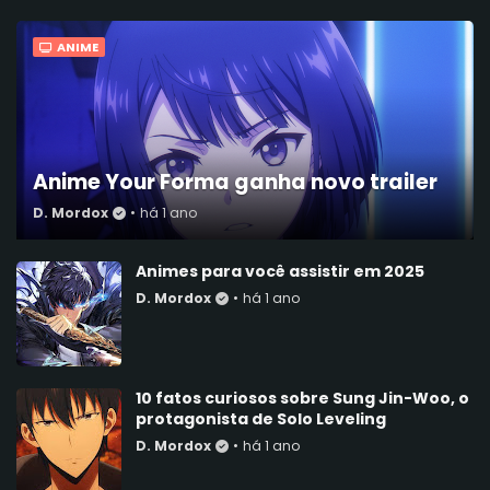
ANIME
Anime Your Forma ganha novo trailer
D. Mordox
•
há 1 ano
Animes para você assistir em 2025
D. Mordox
•
há 1 ano
10 fatos curiosos sobre Sung Jin-Woo, o
protagonista de Solo Leveling
D. Mordox
•
há 1 ano