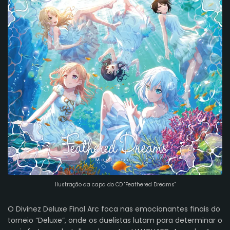
Ilustração da capa do CD "Feathered Dreams"
O Divinez Deluxe Final Arc foca nas emocionantes finais do
torneio “Deluxe”, onde os duelistas lutam para determinar o