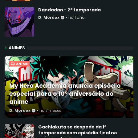
Dandadan - 2ª temporada
D. Mordox
•
há 1 ano
ANIMES
ANIME
My Hero Academia anuncia episódio
especial para o 10º aniversário do
anime
D. Mordox
•
há 7 meses
Gachiakuta se despede da 1ª
temporada com episódio final no